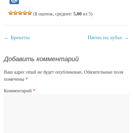
ail
ts
r
gr
ok
bo
pe
tte
ail
(
1
оценок, среднее:
5,00
из 5)
A
a
la
ok
r
.R
pp
m
ss
u
ni
←
Брекеты
Пятна на зубах
→
ki
Добавить комментарий
Ваш адрес email не будет опубликован.
Обязательные поля
помечены
*
Комментарий
*