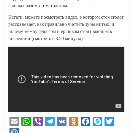
вашим врачом-стоматологом.
Кстати, можете посмотреть видео, в котором стоматолог
рассказывает, как правильно чистить зубы нитью, и
почему между флоссом и ёршиком стоит выбирать
последний (смотреть с 3:50 минуты)
E
W
Vi
Te
V
O
Fa
S
T
m
ha
be
le
K
dn
ce
ky
wi
M